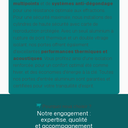
multipoints
et de
systèmes anti-dégondage
pour une résistance optimale aux effractions.
Pour une sécurité maximale, nous installons des
cylindres de haute sécurité avec carte de
reproduction protégée. Avec un seuil aluminium à
rupture de pont thermique et un double vitrage
isolant, nos portes offrent également
d'excellentes
performances thermiques et
acoustiques
. Vous profitez ainsi d'une isolation
renforcée, pour un confort optimal été comme
hiver, et des économies d'énergie à la clé. Toutes
nos portes d'entrée aluminium sont garanties et
certifiées pour votre tranquillité d'esprit.
Pourquoi nous choisir ?
Notre engagement :
expertise, qualité
et accompagnement