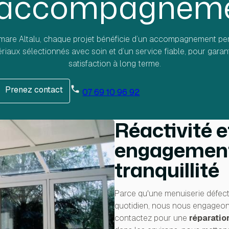
 accompagnem
mare Altalu, chaque projet bénéficie d’un accompagnement per
riaux sélectionnés avec soin et d’un service fiable, pour garant
satisfaction à long terme.
Prenez contact
07 69 10 96 92
Prenez contact
Réactivité e
engagement
tranquillité
Parce qu'une menuiserie défect
quotidien, nous nous engageon
contactez pour une
réparatio