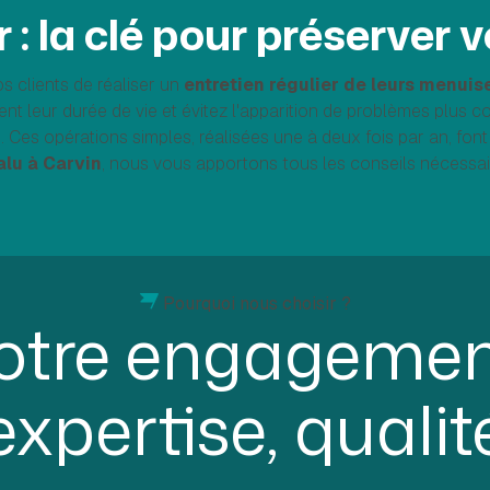
er : la clé pour préserver
s clients de réaliser un
entretien régulier de leurs menuis
ent leur durée de vie et évitez l'apparition de problèmes plus c
 Ces opérations simples, réalisées une à deux fois par an, font 
alu à Carvin
, nous vous apportons tous les conseils nécessai
Pourquoi nous choisir ?
otre engagement
expertise, qualit