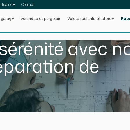
ctualités
Contact
 garage
Vérandas et pergolas
Volets roulants et stores
Rép
 sérénité avec n
éparation de