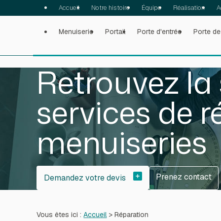
Panneau de gestion des cookies
Accueil
Notre histoire
Équipe
Réalisation
A
Menuiserie
Portail
Porte d'entrée
Porte de
Retrouvez la
services de r
menuiseries
Prenez contact
Demandez votre devis
Prenez contact
Vous êtes ici :
Accueil
> Réparation