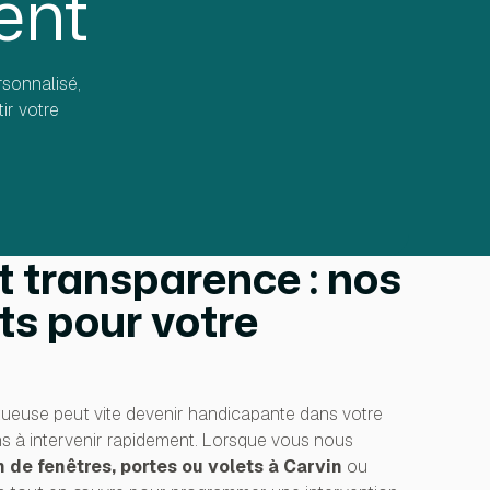
ent
sonnalisé,
ir votre
t transparence : nos
s pour votre
ueuse peut vite devenir handicapante dans votre
s à intervenir rapidement. Lorsque vous nous
n de fenêtres, portes ou volets à Carvin
ou