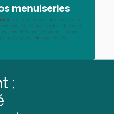
 vos menuiseries
eries
. En effet, en prenant soin de vos fenêtres,
onséquents. Nettoyage des rails et charnières,
une réelle différence à long terme. En tant
res pour entretenir efficacement vos
 :
é