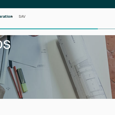
aration
SAV
os