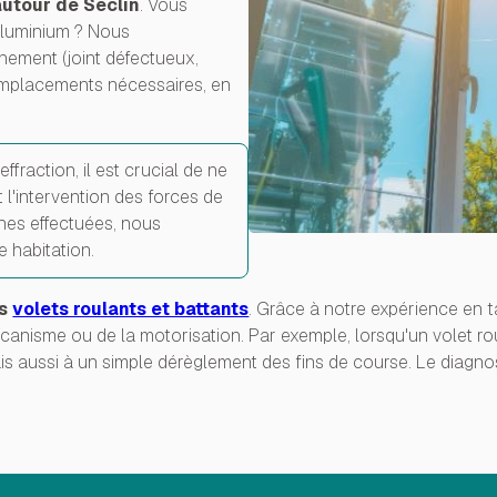
autour de Seclin
. Vous
aluminium ? Nous
nement (joint défectueux,
remplacements nécessaires, en
ffraction, il est crucial de ne
'intervention des forces de
ches effectuées, nous
 habitation.
es
volets roulants et battants
. Grâce à notre expérience en t
canisme ou de la motorisation. Par exemple, lorsqu'un volet r
is aussi à un simple dérèglement des fins de course. Le diagnos