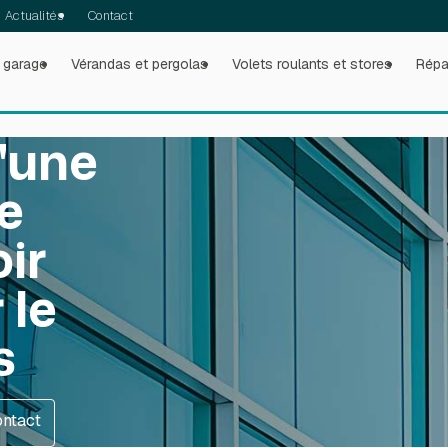
Actualités
Contact
 garage
Vérandas et pergolas
Volets roulants et stores
Répa
d'une
ée
ir
 le
s
ontact