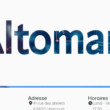
Adresse
Horaires
41 rue des ateliers
Lundi - V
2
62820 Libercourt
17:30