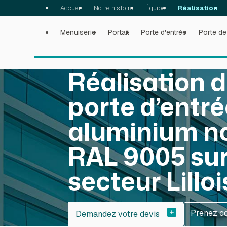
Panneau de gestion des cookies
Accueil
Notre histoire
Équipe
Réalisation
Menuiserie
Portail
Porte d'entrée
Porte de
Réalisation 
porte d’entr
aluminium no
RAL 9005 sur
secteur Lilloi
Prenez c
Demandez votre devis