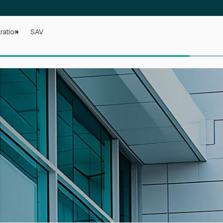
ration
SAV