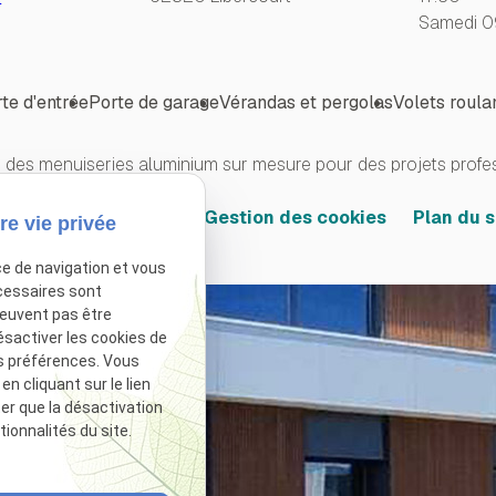
Samedi 0
te d'entrée
Porte de garage
Vérandas et pergolas
Volets roula
des menuiseries aluminium sur mesure pour des projets profess
ue de confidentialité
Gestion des cookies
Plan du s
re vie privée
ce de navigation et vous
cessaires sont
peuvent pas être
ésactiver les cookies de
s préférences. Vous
 cliquant sur le lien
ter que la désactivation
ionnalités du site.