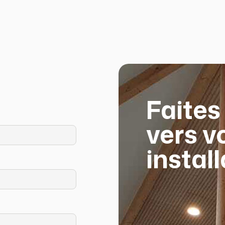
Faites
vers v
instal