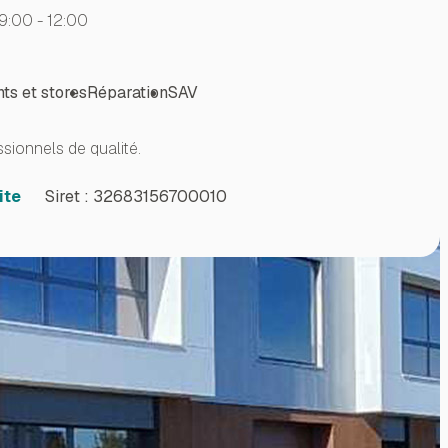
9:00 - 12:00
nts et stores
Réparation
SAV
ionnels de qualité.
ite
Siret :
32683156700010